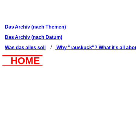
Das Archiv (nach Themen)
Das Archiv (nach Datum)
Was das alles soll
/
Why "rauskuck"? What it's all abo
HOME