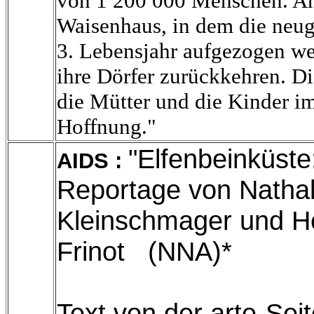
von 1 200 000 Menschen. Ang
Waisenhaus, in dem die neu
3. Lebensjahr aufgezogen wer
ihre Dörfer zurückkehren. Di
die Mütter und die Kinder i
Hoffnung."
"Elfenbeinküste
AIDS :
Reportage von Nathal
Kleinschmager und H
Frinot (NNA)*
Text von der arte-Sei