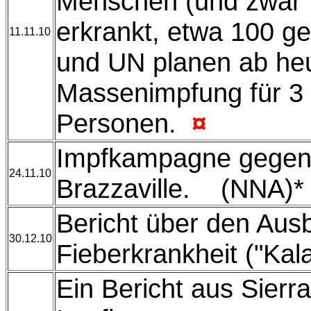
Menschen (und zwar 
erkrankt, etwa 100 g
11.11.10
und UN planen ab heu
Massenimpfung für 3 
Personen.
¤
Impfkampagne gegen 
24.11.10
Brazzaville. (NNA)*
Bericht über den Aus
30.12.10
Fieberkrankheit ("Kal
Ein Bericht aus Sier