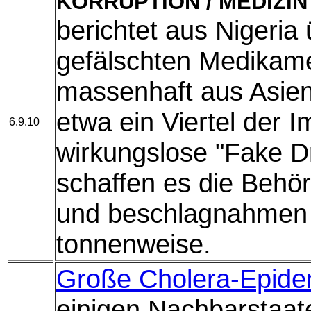
KORRUPTION / MEDIZIN
berichtet aus Nigeri
gefälschten Medikame
massenhaft aus Asien
etwa ein Viertel der I
6.9.10
wirkungslose "Fake Dr
schaffen es die Behör
und beschlagnahmen
tonnenweise.
Große Cholera-Epidem
einigen Nachbarstaat