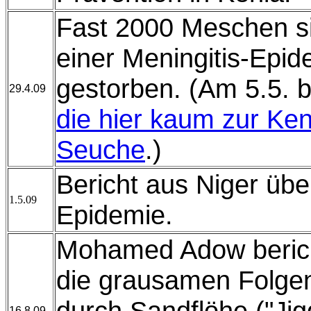
Fast 2000 Meschen si
einer Meningitis-Epid
gestorben. (Am 5.5. b
29.4.09
die hier kaum zur K
Seuche
.)
Bericht aus Niger über
1.5.09
Epidemie.
Mohamed Adow berich
die grausamen Folgen
durch Sandflöhe ("Jigg
16.8.09