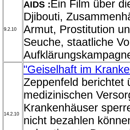
Ein Film über d
AIDS :
Djibouti, Zusammenh
Armut, Prostitution u
9.2.10
Seuche, staatliche V
Aufklärungskampagn
"Geiselhaft im Krank
Zeppenfeld berichtet 
medizinischen Versor
Krankenhäuser sperre
14.2.10
nicht bezahlen können