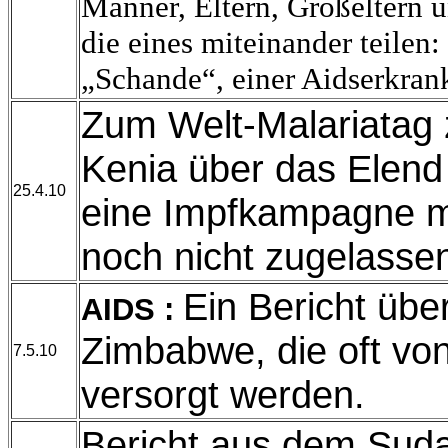
Männer, Eltern, Großeltern 
die eines miteinander teilen
„Schande“, einer Aidserkran
Zum Welt-Malariatag 
Kenia über das Elend
25.4.10
eine Impfkampagne m
noch nicht zugelass
Ein Bericht übe
AIDS :
Zimbabwe, die oft vo
7.5.10
versorgt werden.
Bericht aus dem Suda